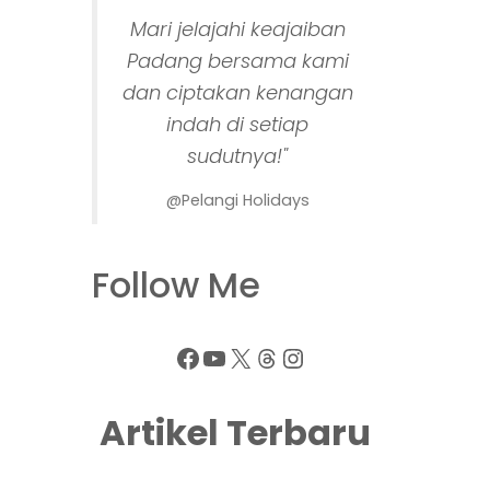
Mari jelajahi keajaiban
Padang bersama kami
dan ciptakan kenangan
indah di setiap
sudutnya!"
@Pelangi Holidays
Follow Me
Artikel Terbaru