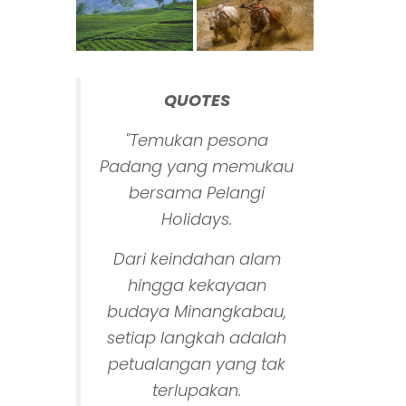
QUOTES
"Temukan pesona
Padang yang memukau
bersama Pelangi
Holidays.
Dari keindahan alam
hingga kekayaan
budaya Minangkabau,
setiap langkah adalah
petualangan yang tak
terlupakan.