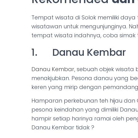
Tempat wisata di Solok memiliki daya 
wisatawan untuk mengunjunginya. Nah, 
tempat wisata indahnya, coba simak 
1. Danau Kembar
Danau Kembar
, sebuah objek wisata
menakjubkan. Pesona danau yang begit
keren yang mirip dengan pemandanga
Hamparan perkebunan teh hijau dan 
pesona keindahan yang dimiliki Danau 
hampir setiap harinya ramai oleh pengu
Danau Kembar tidak ?