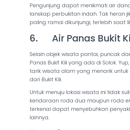
Pengunjung dapat menikmati air dan
lanskap perbukitan indah. Tak heran j
paling ramai dikunjungi, terlebih saat l
6. Air Panas Bukit Ki
Selain objek wisata pantai, puncak d
Panas Bukit Kili yang ada di Solok. Y
tarik wisata alam yang menarik untuk
dari Bukit Kili.
Untuk menuju lokasi wisata ini tidak
kendaraan roda dua maupun roda empat
terkenal dapat menyebuhkan penyakit 
lainnya.