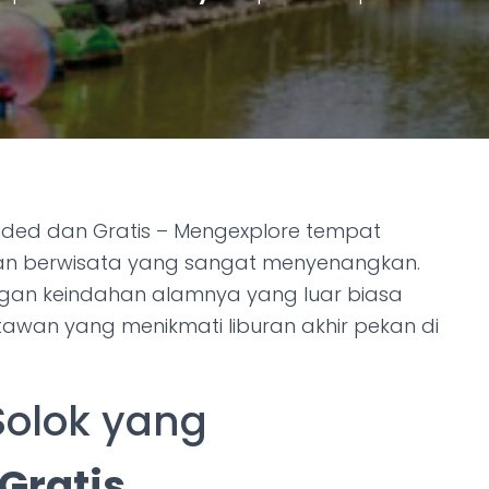
ded dan Gratis – Mengexplore tempat
uan berwisata yang sangat menyenangkan.
ngan keindahan alamnya yang luar biasa
awan yang menikmati liburan akhir pekan di
Solok yang
Gratis