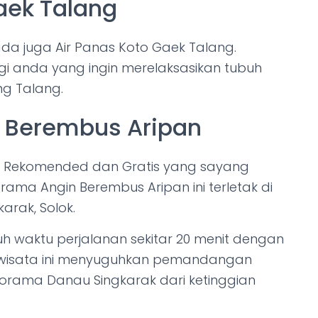
aek Talang
 ada juga Air Panas Koto Gaek Talang.
agi anda yang ingin merelaksasikan tubuh
g Talang.
Berembus Aripan
ng Rekomended dan Gratis yang sayang
norama Angin Berembus Aripan ini terletak di
arak, Solok.
uh waktu perjalanan sekitar 20 menit dengan
 wisata ini menyuguhkan pemandangan
rama Danau Singkarak dari ketinggian