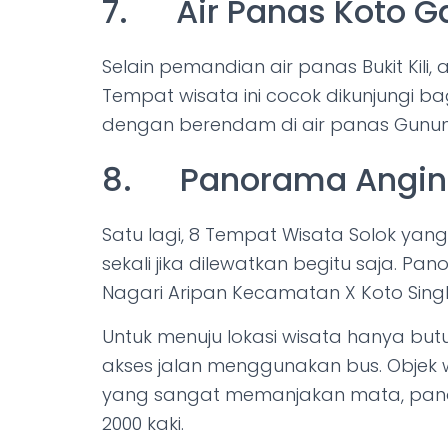
7. Air Panas Koto G
Selain pemandian air panas Bukit Kili,
Tempat wisata ini cocok dikunjungi b
dengan berendam di air panas Gunun
8. Panorama Angin 
Satu lagi, 8 Tempat Wisata Solok ya
sekali jika dilewatkan begitu saja. Pa
Nagari Aripan Kecamatan X Koto Singk
Untuk menuju lokasi wisata hanya but
akses jalan menggunakan bus. Objek
yang sangat memanjakan mata, pano
2000 kaki.