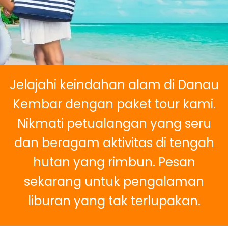
Jelajahi keindahan alam di Danau
Kembar dengan paket tour kami.
Nikmati petualangan yang seru
dan beragam aktivitas di tengah
hutan yang rimbun. Pesan
sekarang untuk pengalaman
liburan yang tak terlupakan.