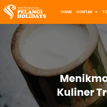
HOME
KONTAK
T
Menikma
Kuliner T