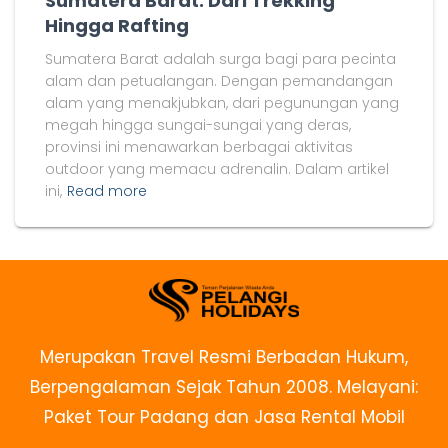
Sumatera Barat: Dari Trekking
Hingga Rafting
Sumatera Barat adalah surga bagi para pecinta
alam dan petualangan. Dengan pemandangan
alam yang menakjubkan, dari pegunungan yang
megah hingga sungai-sungai yang deras,
provinsi ini menawarkan berbagai aktivitas
outdoor yang memacu adrenalin. Dalam artikel
ini,
Read more
Merupakan Travel Resmi Berbadan Hukum,
Berpengalaman Sejak Tahun 2008. Melayani:
Paket Tour Padang dan Jasa Rental Mobil