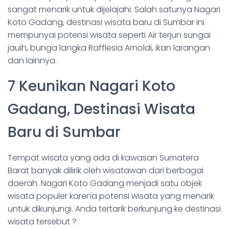
sangat menarik untuk dijelajahi. Salah satunya Nagari
Koto Gadang, destinasi wisata baru di Sumbar ini
mempunyai potensi wisata seperti Air terjun sungai
jauih, bunga langka Rafflesia Arnoldi, ikan larangan
dan lainnya.
7 Keunikan Nagari Koto
Gadang, Destinasi Wisata
Baru di Sumbar
Tempat wisata yang ada di kawasan Sumatera
Barat banyak dilirik oleh wisatawan dari berbagai
daerah. Nagari Koto Gadang menjadi satu objek
wisata populer karena potensi wisata yang menarik
untuk dikunjungi. Anda tertarik berkunjung ke destinasi
wisata tersebut ?