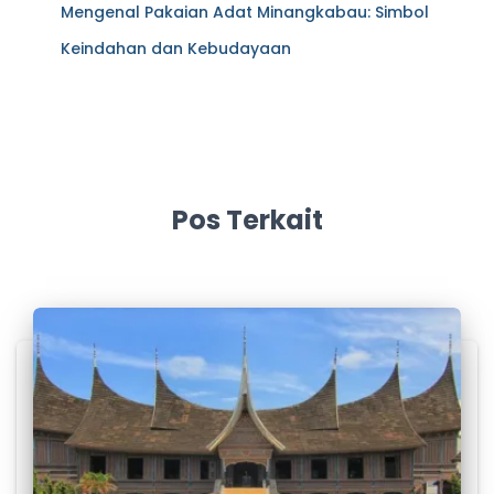
Mengenal Pakaian Adat Minangkabau: Simbol
Keindahan dan Kebudayaan
Pos Terkait