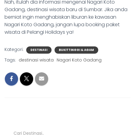
Nah, itulah dia informasi mengenai Nagari Koto
Gadang, destinasi wisata baru di Sumbar. Jika anda
berniat ingin menghabiskan liburan ke kawasan
Nagari Koto Gadang, jangan lupa booking paket
wisata di Pelangi Holidays ya!
Kategori:
DESTINASI
BUKITTINGGI & AGAM
Tags:
destinasi wisata
Nagari Koto Gadang