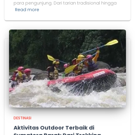
para pengunjung. Dari tarian tradisional hingga
Read more
DESTINASI
Aktivitas Outdoor Terbaik di