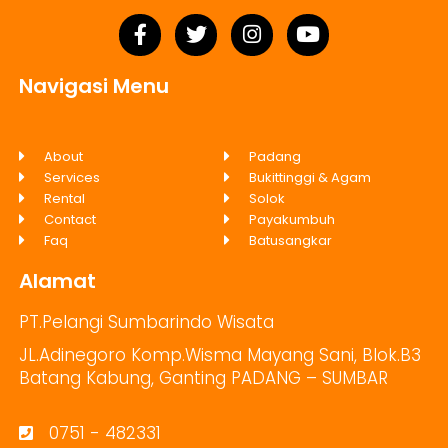
Navigasi Menu
About
Padang
Services
Bukittinggi & Agam
Rental
Solok
Contact
Payakumbuh
Faq
Batusangkar
Alamat
PT.Pelangi Sumbarindo Wisata
JL.Adinegoro Komp.Wisma Mayang Sani, Blok.B3
Batang Kabung, Ganting PADANG – SUMBAR
0751 - 482331