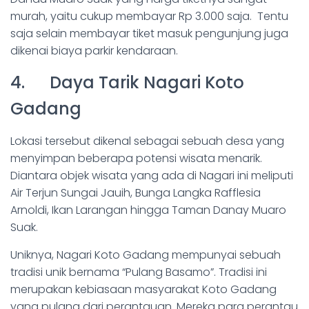
murah, yaitu cukup membayar Rp 3.000 saja. Tentu
saja selain membayar tiket masuk pengunjung juga
dikenai biaya parkir kendaraan.
4. Daya Tarik Nagari Koto
Gadang
Lokasi tersebut dikenal sebagai sebuah desa yang
menyimpan beberapa potensi wisata menarik.
Diantara objek wisata yang ada di Nagari ini meliputi
Air Terjun Sungai Jauih, Bunga Langka Rafflesia
Arnoldi, Ikan Larangan hingga Taman Danay Muaro
Suak.
Uniknya, Nagari Koto Gadang mempunyai sebuah
tradisi unik bernama “Pulang Basamo”. Tradisi ini
merupakan kebiasaan masyarakat Koto Gadang
yang pulang dari perantauan. Mereka para perantau