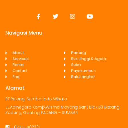
Navigasi Menu
About
Padang
Services
Bukittinggi & Agam
Rental
Solok
Contact
Payakumbuh
Faq
Batusangkar
Alamat
PT.Pelangi Sumbarindo Wisata
JL.Adinegoro Komp.Wisma Mayang Sani, Blok.B3 Batang
Kabung, Ganting PADANG – SUMBAR
0751 - 482331