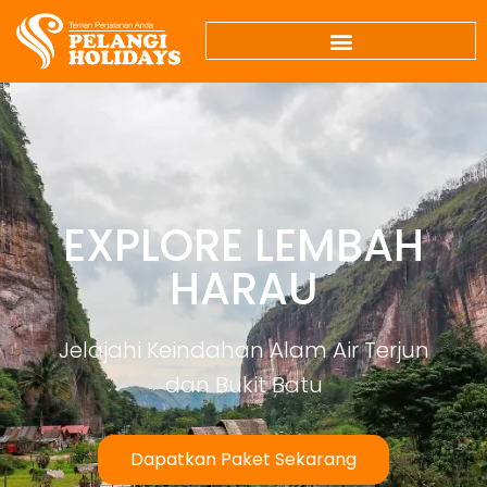
EXPLORE LEMBAH
HARAU
Jelajahi Keindahan Alam Air Terjun
dan Bukit Batu
Dapatkan Paket Sekarang