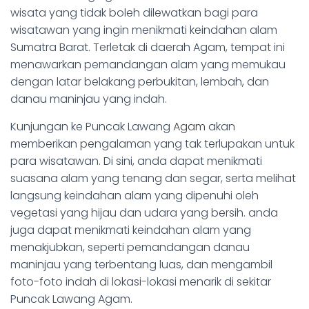
wisata yang tidak boleh dilewatkan bagi para
wisatawan yang ingin menikmati keindahan alam
Sumatra Barat. Terletak di daerah Agam, tempat ini
menawarkan pemandangan alam yang memukau
dengan latar belakang perbukitan, lembah, dan
danau maninjau yang indah.
Kunjungan ke Puncak Lawang
Agam
akan
memberikan pengalaman yang tak terlupakan untuk
para wisatawan. Di sini, anda dapat menikmati
suasana alam yang tenang dan segar, serta melihat
langsung keindahan alam yang dipenuhi oleh
vegetasi yang hijau dan udara yang bersih. anda
juga dapat menikmati keindahan alam yang
menakjubkan, seperti pemandangan danau
maninjau yang terbentang luas, dan mengambil
foto-foto indah di lokasi-lokasi menarik di sekitar
Puncak Lawang Agam.