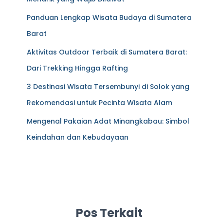
Panduan Lengkap Wisata Budaya di Sumatera
Barat
Aktivitas Outdoor Terbaik di Sumatera Barat:
Dari Trekking Hingga Rafting
3 Destinasi Wisata Tersembunyi di Solok yang
Rekomendasi untuk Pecinta Wisata Alam
Mengenal Pakaian Adat Minangkabau: Simbol
Keindahan dan Kebudayaan
Pos Terkait