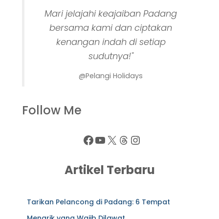
Mari jelajahi keajaiban Padang
bersama kami dan ciptakan
kenangan indah di setiap
sudutnya!"
@Pelangi Holidays
Follow Me
Artikel Terbaru
Tarikan Pelancong di Padang: 6 Tempat
Menarik yang Wajib Dilawat