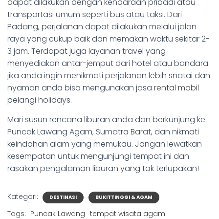
dapat dilakukan dengan kendaraan pribadi atau
transportasi umum seperti bus atau taksi. Dari
Padang, perjalanan dapat dilakukan melalui jalan
raya yang cukup baik dan memakan waktu sekitar 2-
3 jam. Terdapat juga layanan travel yang
menyediakan antar-jemput dari hotel atau bandara.
jika anda ingin menikmati perjalanan lebih snatai dan
nyaman anda bisa mengunakan jasa
rental mobil
pelangi holidays.
Mari susun rencana liburan anda dan berkunjung ke
Puncak Lawang Agam, Sumatra Barat, dan nikmati
keindahan alam yang memukau. Jangan lewatkan
kesempatan untuk mengunjungi tempat ini dan
rasakan pengalaman liburan yang tak terlupakan!
Kategori:
DESTINASI
BUKITTINGGI & AGAM
Tags:
Puncak Lawang
tempat wisata agam