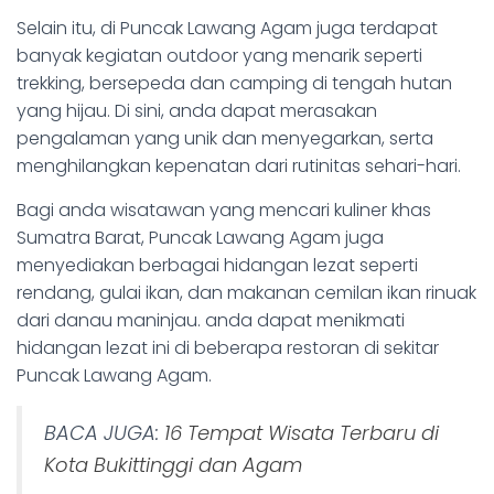
Selain itu, di Puncak Lawang Agam juga terdapat
banyak kegiatan outdoor yang menarik seperti
trekking, bersepeda dan camping di tengah hutan
yang hijau. Di sini, anda dapat merasakan
pengalaman yang unik dan menyegarkan, serta
menghilangkan kepenatan dari rutinitas sehari-hari.
Bagi anda wisatawan yang mencari kuliner khas
Sumatra Barat, Puncak Lawang Agam juga
menyediakan berbagai hidangan lezat seperti
rendang, gulai ikan, dan makanan cemilan ikan rinuak
dari danau maninjau. anda dapat menikmati
hidangan lezat ini di beberapa restoran di sekitar
Puncak Lawang Agam.
BACA JUGA:
16 Tempat Wisata Terbaru di
Kota Bukittinggi dan Agam