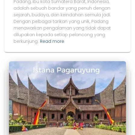
Padang, ibu kota Sumatera Barat, Indonesia,
adalah sebuah bandar yang penuh dengan
sejarah, budaya, dan keindahan semula jadi.
Dengan pelbagai tarikan yang unik, Padang
menawarkan pengalaman yang tidak dapat
dilupakan kepada setiap pelancong yang
berkunjung.
Read more