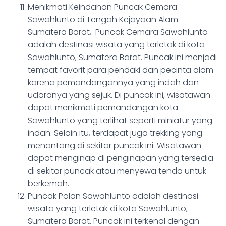
Menikmati Keindahan Puncak Cemara
Sawahlunto di Tengah Kejayaan Alam
Sumatera Barat, Puncak Cemara Sawahlunto
adalah destinasi wisata yang terletak di kota
Sawahlunto, Sumatera Barat. Puncak ini menjadi
tempat favorit para pendaki dan pecinta alam
karena pemandangannya yang indah dan
udaranya yang sejuk. Di puncak ini, wisatawan
dapat menikmati pemandangan kota
Sawahlunto yang terlihat seperti miniatur yang
indah. Selain itu, terdapat juga trekking yang
menantang di sekitar puncak ini. Wisatawan
dapat menginap di penginapan yang tersedia
di sekitar puncak atau menyewa tenda untuk
berkemah.
Puncak Polan Sawahlunto adalah destinasi
wisata yang terletak di kota Sawahlunto,
Sumatera Barat. Puncak ini terkenal dengan