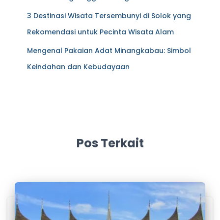
3 Destinasi Wisata Tersembunyi di Solok yang
Rekomendasi untuk Pecinta Wisata Alam
Mengenal Pakaian Adat Minangkabau: Simbol
Keindahan dan Kebudayaan
Pos Terkait