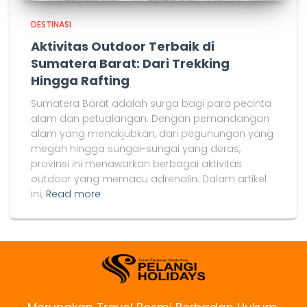
DESTINASI
Aktivitas Outdoor Terbaik di
Sumatera Barat: Dari Trekking
Hingga Rafting
Sumatera Barat adalah surga bagi para pecinta
alam dan petualangan. Dengan pemandangan
alam yang menakjubkan, dari pegunungan yang
megah hingga sungai-sungai yang deras,
provinsi ini menawarkan berbagai aktivitas
outdoor yang memacu adrenalin. Dalam artikel
ini,
Read more