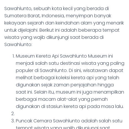
Sawahlunto, sebuah kota kecil yang berada di
Sumatera Barat, Indonesia, menyimpan banyak
kekayaan sejarah dan keindahan alam yang menarik
untuk dijelajahi. Berikut ini adalah beberapa tempat
wisata yang wajib dikunjungi saat berada di
Sawahlunto:
Museum Kereta Api Sawahlunto Museum ini
menjadi salah satu destinasi wisata yang paling
populer di Sawahlunto. Di sini, wisatawan dapat
melihat berbagai koleksi kereta api yang telah
digunakan sejak zaman penjajahan hingga
saat ini. Selain itu, museum ini juga menampilkan
berbagai macam alat-alat yang pernah
digunakan di stasiun kereta api pada masa lalu.
Puncak Cemara Sawahlunto adalah salah satu
tempat wisata yang wajib dikunjungi saat