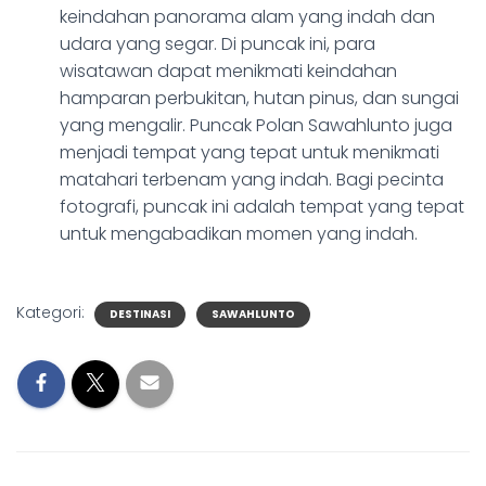
keindahan panorama alam yang indah dan
udara yang segar. Di puncak ini, para
wisatawan dapat menikmati keindahan
hamparan perbukitan, hutan pinus, dan sungai
yang mengalir. Puncak Polan Sawahlunto juga
menjadi tempat yang tepat untuk menikmati
matahari terbenam yang indah. Bagi pecinta
fotografi, puncak ini adalah tempat yang tepat
untuk mengabadikan momen yang indah.
Kategori:
DESTINASI
SAWAHLUNTO