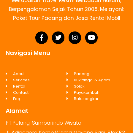
Merupakan Travel Resmi Berbadan Hukum,
Berpengalaman Sejak Tahun 2008. Melayani:
Paket Tour Padang dan Jasa Rental Mobil
Navigasi Menu
About
Padang
Services
Bukittinggi & Agam
Rental
Solok
Contact
Payakumbuh
Faq
Batusangkar
Alamat
PT.Pelangi Sumbarindo Wisata
JL.Adinegoro Komp.Wisma Mayang Sani, Blok.B3