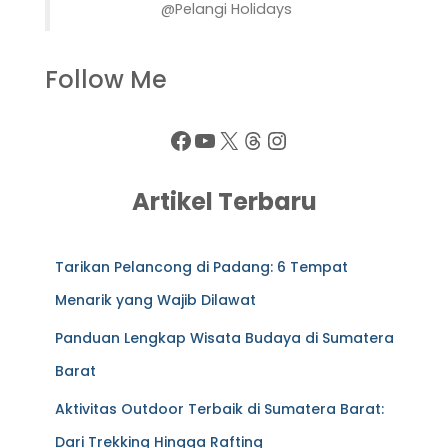
@Pelangi Holidays
Follow Me
Artikel Terbaru
Tarikan Pelancong di Padang: 6 Tempat
Menarik yang Wajib Dilawat
Panduan Lengkap Wisata Budaya di Sumatera
Barat
Aktivitas Outdoor Terbaik di Sumatera Barat:
Dari Trekking Hingga Rafting