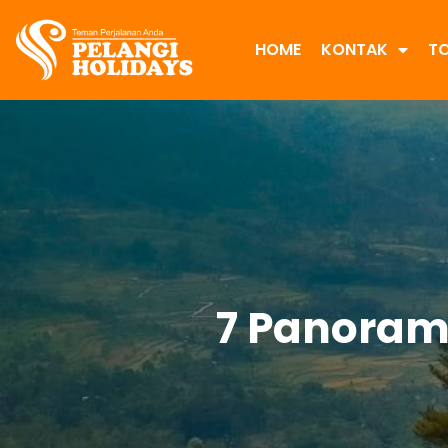
HOME
KONTAK
T
7 Panoram