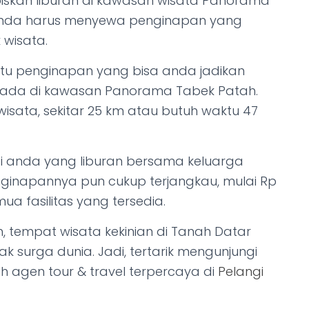
skan liburan di kawasan wisata Panorama
anda harus menyewa penginapan yang
 wisata.
atu penginapan yang bisa anda jadikan
rada di kawasan Panorama Tabek Patah.
i wisata, sekitar 25 km atau butuh waktu 47
i anda yang liburan bersama keluarga
nginapannya pun cukup terjangkau, mulai Rp
a fasilitas yang tersedia.
, tempat wisata kekinian di Tanah Datar
surga dunia. Jadi, tertarik mengunjungi
lih agen tour & travel terpercaya di
Pelangi