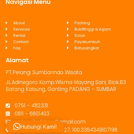
Navigasi Menu
About
Padang
Services
Bukittinggi & Agam
Rental
Solok
Contact
Payakumbuh
Faq
Batusangkar
Alamat
PT.Pelangi Sumbarindo Wisata
JL.Adinegoro Komp.Wisma Mayang Sani, Blok.B3
Batang Kabung, Ganting PADANG – SUMBAR
0751 - 482331
0811 - 6601403
pelangiholidays@gmail.com
Hubungi Kami!
-0.8527649379032727, 100.3364349107198