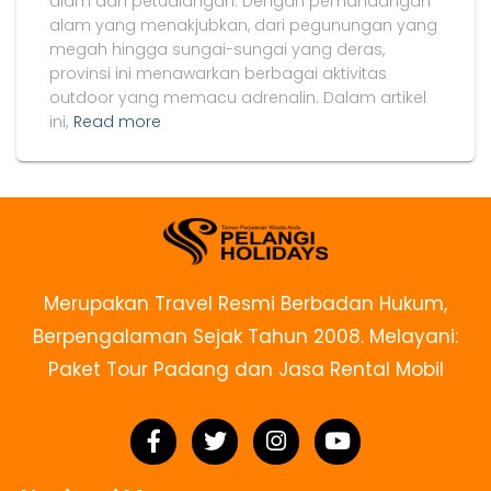
alam dan petualangan. Dengan pemandangan
alam yang menakjubkan, dari pegunungan yang
megah hingga sungai-sungai yang deras,
provinsi ini menawarkan berbagai aktivitas
outdoor yang memacu adrenalin. Dalam artikel
ini,
Read more
Merupakan Travel Resmi Berbadan Hukum,
Berpengalaman Sejak Tahun 2008. Melayani:
Paket Tour Padang dan Jasa Rental Mobil